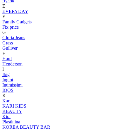
Чулок
E
EVERYDAY
F
Family Gadgets
Fix price
G
Gloria Jeans
Grass
Gulliver
H
Hard
Henderson
I
Ibig
Inglot
Intimissimi
IQOS
K
Kari
KARI KIDS
KEAUTY
Kira
Plastinina
KOREA BEAUTY BAR