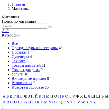
Главная
Магазины
Магазины
Поиск по магазинам
А-Я
Категории
Все
Одежда обувь и аксессуары
49
Подарки
1
Сувениры
4
Техника
5
Товары для детей
11
Товары для дома
9
Услуги
10
Ювелирные изделия
8
Развлечения
2
Красота и здоровье
16
А
Б
В
Г
Д
Е
Ж
З
И
Й
К
Л
М
Н
О
П
Р
С
Т
У
Ф
Х
Ц
Ч
Ш
Щ
Ъ
Ы
A
B
C
D
E
F
G
H
I
J
K
L
M
N
O
P
Q
R
S
T
U
V
W
X
Y
Z
.