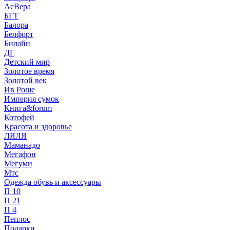
АсВера
БГТ
Балора
Белфорт
Билайн
ДГ
Детский мир
Золотое время
Золотой век
Ив Роше
Империя сумок
Книгa&forum
Котофей
Красота и здоровье
ЛЯЛЯ
Маманадо
Мегафон
Мегуми
Мтс
Одежда обувь и аксессуары
П 10
П 21
П 4
Пеплос
Подарки