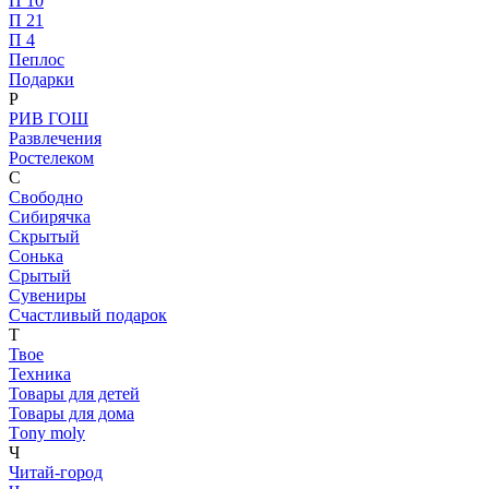
П 10
П 21
П 4
Пеплос
Подарки
Р
РИВ ГОШ
Развлечения
Ростелеком
С
Свободно
Сибирячка
Скрытый
Сонька
Срытый
Сувениры
Счастливый подарок
Т
Твое
Техника
Товары для детей
Товары для дома
Тony moly
Ч
Читай-город