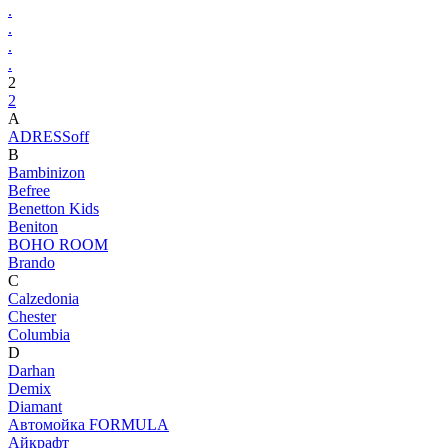
.
.
.
.
2
2
A
ADRESSoff
B
Bambinizon
Befree
Benetton Kids
Beniton
BOHO ROOM
Brando
C
Calzedonia
Chester
Columbia
D
Darhan
Demix
Diamant
Автомойка FORMULA
Айкрафт