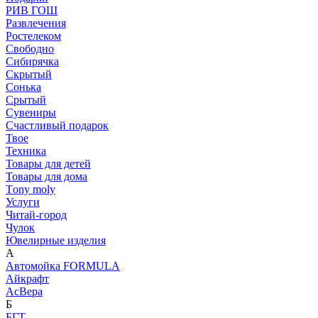
РИВ ГОШ
Развлечения
Ростелеком
Свободно
Сибирячка
Скрытый
Сонька
Срытый
Сувениры
Счастливый подарок
Твое
Техника
Товары для детей
Товары для дома
Тony moly
Услуги
Читай-город
Чулок
Ювелирные изделия
А
Автомойка FORMULA
Айкрафт
АсВера
Б
БГТ