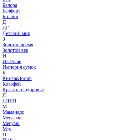
Балора
Белфорт
Билайн
Д
ДГ
Детский мир
З
Золотое время
Золотой век
И
Ив Роше
Империя сумок
К
Книгa&forum
Котофей
Красота и здоровье
Л
ЛЯЛЯ
М
Маманадо
Мегафон
Мегуми
Мтс
П